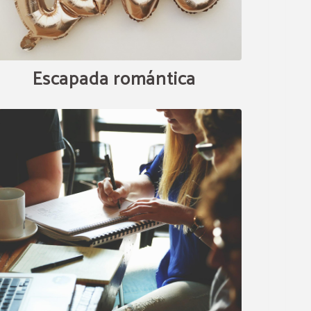
s
Escapada romántica
de las
a hacer