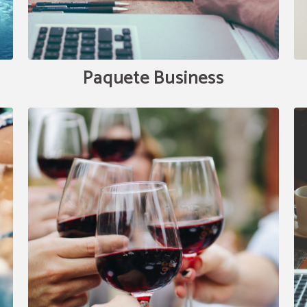
Acceso gratuito a piscina
locales
Paquete Business
DISFRUTA MÁS DE TU ESTANCIA
Por la reserva de más de 2 noches te invitamos a disfrutar 
piscinas locales durante tu estancia. Un extra perfecto par
tu escapada aún más especial.
RESERVAR