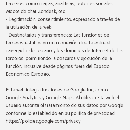
terceros, como mapas, analíticas, botones sociales,
widget de chat Zendesk, etc
• Legitimación: consentimiento, expresado a través de
la utilización de la web
• Destinatarios y transferencias: Las funciones de
terceros establecen una conexión directa entre el
navegador del usuario y los dominios de Internet de los
terceros, permitiendo la descarga y ejecución de la
función, inclusive desde páginas fuera del Espacio
Económico Europeo.
Acceso gratuito a piscinas
locales
Esta web integra funciones de Google Inc, como
DISFRUTA MÁS DE TU ESTANCIA
Google Analytics y Google Maps. Al utilizar esta web el
Por la reserva de más de 2 noches te invitamos a
disfrutar de las piscinas locales durante tu
LA RIOJA
estancia. Un extra perfecto para hacer tu
usuario autoriza el tratamiento de sus datos por Google
Ruta del Vino de la Rioja
escapada aún más especial.
Oriental
conforme lo establecido en su política de privacidad:
UNA MANERA DIFERENTE E ÚNICA PARA DESCUBRIR
LA RIQUEZA DEL VINO A TRAVÉS Y EXPERIENCIAS
RESERVAR
https://policies.google.com/privacy
DIFERENTES, SINGULARES Y ALTERNATIVAS.
MÁS INFO