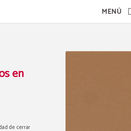
MENÚ
al.
os en
idad de cerrar