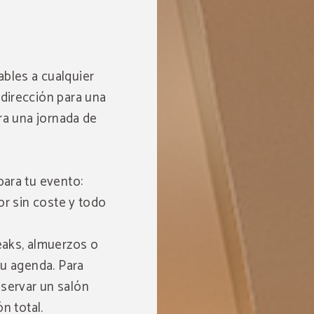
s
bles a cualquier
dirección para una
ra una jornada de
ara tu evento:
or sin coste y todo
eaks, almuerzos o
tu agenda. Para
servar un salón
n total.