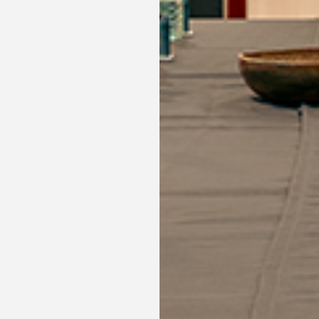
Por la reserva de más de 2 noches te invitamos a disfrutar 
piscinas locales durante tu estancia. Un extra perfecto par
tu escapada aún más especial.
RESERVAR