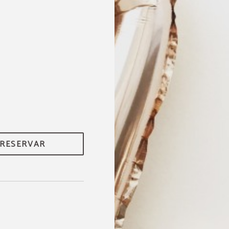
RESERVAR
Acceso gratuito a piscina
locales
DISFRUTA MÁS DE TU ESTANCIA
Por la reserva de más de 2 noches te invitamos a disfrutar 
piscinas locales durante tu estancia. Un extra perfecto par
tu escapada aún más especial.