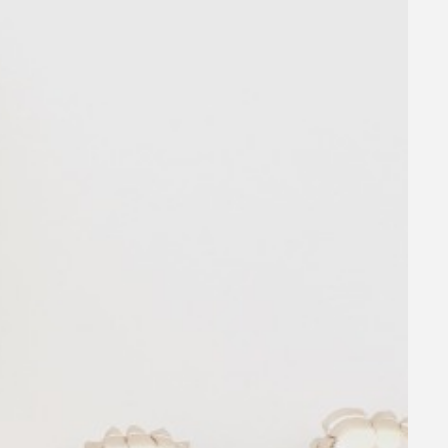
s
de las
a hacer