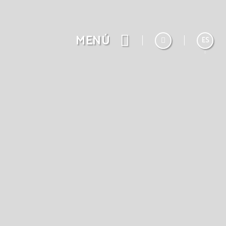
MENÚ
ES
English