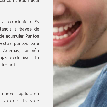
cia completa. Y aquí
sta oportunidad. Es
tancia a través de
d de acumular Puntos
 estos puntos para
. Además, también
jas exclusivas. Tu
tro hotel.
Acceso gratuito a piscina
locales
DISFRUTA MÁS DE TU ESTANCIA
 nuevo capítulo en
Por la reserva de más de 2 noches te invitamos a disfrutar 
piscinas locales durante tu estancia. Un extra perfecto par
as expectativas de
tu escapada aún más especial.