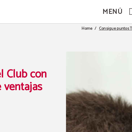
MENÚ
el Hotel Palacios Rioja en Alfaro. Web Oficial.
Consigue puntos Tr
Home
l Club con
e ventajas