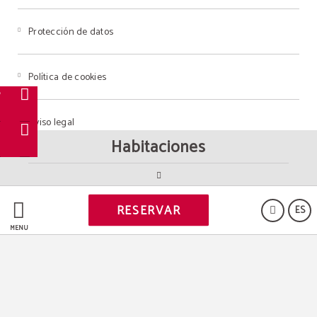
Protección de datos
Política de cookies
o
Aviso legal
s
Habitaciones
s
Powered by Keytel
RESERVAR
ES
Compra segura
MENÚ