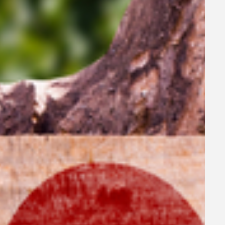
s
de las
a hacer