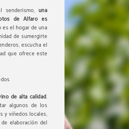
el senderismo,
una
otos de Alfaro es
o es el hogar de una
unidad de sumergirte
senderos, escucha el
dad que ofrece este
edos
ino de alta calidad
.
tar algunos de los
s y viñedos locales,
de elaboración del