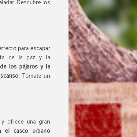
paladar. Descubre los
erfecto para escapar
ruta de la paz y la
de los pájaros y la
escanso
. Tómate un
Acceso gratuito a piscina
locales
DISFRUTA MÁS DE TU ESTANCIA
 y ofrece una gran
Por la reserva de más de 2 noches te invitamos a disfrutar 
piscinas locales durante tu estancia. Un extra perfecto par
a el casco urbano
tu escapada aún más especial.